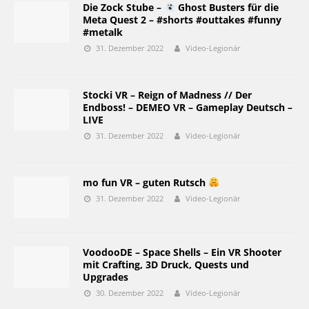
Die Zock Stube –
Ghost Busters für die
Meta Quest 2 – #shorts #outtakes #funny
#metalk
31. Dezember 2022
Video-Legionär
Stocki VR – Reign of Madness // Der
Endboss! – DEMEO VR – Gameplay Deutsch –
LIVE
31. Dezember 2022
Video-Legionär
mo fun VR – guten Rutsch
31. Dezember 2022
Video-Legionär
VoodooDE – Space Shells – Ein VR Shooter
mit Crafting, 3D Druck, Quests und
Upgrades
30. Dezember 2022
Video-Legionär