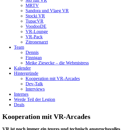
Mo fun VR
MRTV
Sandora und Vlaeg VR
Stocki VR
TupacVR
VoodooDE
VR-Lounge
VR-Pack
Zitronenarzt
Team
Dennis
Finnigan
Meike Ziesecke – die Webmistress
Kalender
Hintergründe
Kooperation mit VR-Arcades
Dev-Talk
Interviews
Internes
Werde Teil der Legion
Deals
Kooperation mit VR-Arcades
VR ist noch immer ein teures und technisch anspruchsvolles