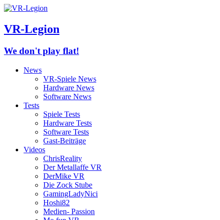
VR-Legion
We don't play flat!
News
VR-Spiele News
Hardware News
Software News
Tests
Spiele Tests
Hardware Tests
Software Tests
Gast-Beiträge
Videos
ChrisReality
Der Metallaffe VR
DerMike VR
Die Zock Stube
GamingLadyNici
Hoshi82
Medien- Passion