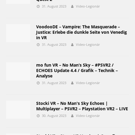
31. August 2023
Video-Legionär
VoodooDE – Vampire: The Masquerade –
Justice: Erlebe die dunkle Seite von Venedig
in VR
31. August 2023
Video-Legionär
mo fun VR – No Man‘s Sky – #PSVR2 /
ECHOES Update 4.4 / Grafik – Technik –
Analyse
31. August 2023
Video-Legionär
Stocki VR – No Man's Sky Echoes |
Multiplayer – PSVR2 – Playstation VR2 – LIVE
30. August 2023
Video-Legionär