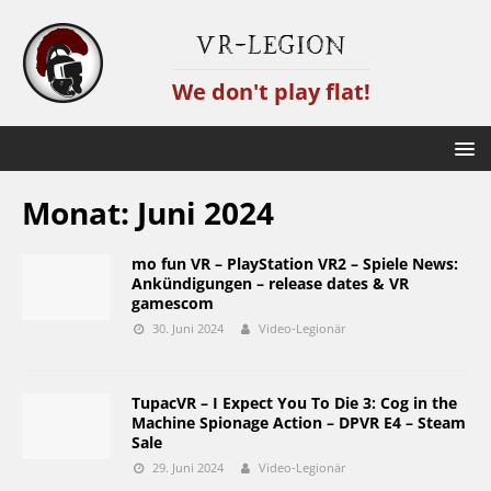
VR-Legion
We don't play flat!
Monat:
Juni 2024
mo fun VR – PlayStation VR2 – Spiele News:
Ankündigungen – release dates & VR
gamescom
30. Juni 2024
Video-Legionär
TupacVR – I Expect You To Die 3: Cog in the
Machine Spionage Action – DPVR E4 – Steam
Sale
29. Juni 2024
Video-Legionär