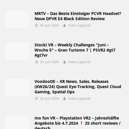
MRTV – Das Beste Einsteiger PCVR Headset?
Neue DPVR E4 Black Edition Review
29. Juni 2024
Video-Legionär
Stocki VR – Weekly Challenges "Juni –
Woche 5" – Gran Turismo 7 | PSVR2 #gt7
#gt7vr
29. Juni 2024
Video-Legionär
VoodooDE – XR News, Sales, Releases
(KW26/24) Quest Eye-Tracking, Quest Cloud
Gaming, Spatial Ops
29. Juni 2024
Video-Legionär
mo fun VR – Playstation VR2 – Jahreshälfte
Angebote bis 4.7.2024
25 short reviews /
deutsch