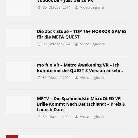
VoodooDE – Just Dance VR
30. Oktober 2024
Video-Legionär
Die Zock Stube – TOP 15+ HORROR GAMES
für die META QUEST
30. Oktober 2024
Video-Legionär
mo fun VR – Metro Awakening VR – Ich
konnte mir die QUEST 3 Version ansehn.
30. Oktober 2024
Video-Legionär
MRTV – Die Spannendste MicroOLED VR
Brille Kommt Nach Deutschland! – Preis &
Launch Date!
30. Oktober 2024
Video-Legionär