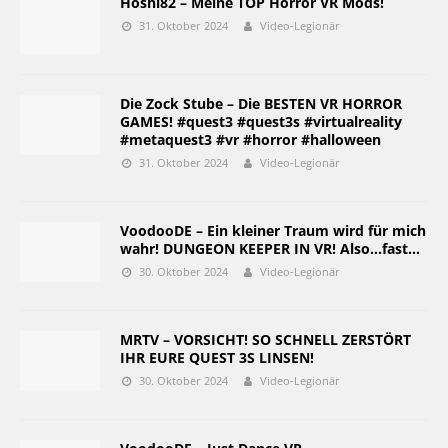
Hoshi82 – Meine TOP Horror VR Mods!
31. Oktober 2024
Video-Legionär
Die Zock Stube – Die BESTEN VR HORROR
GAMES! #quest3 #quest3s #virtualreality
#metaquest3 #vr #horror #halloween
31. Oktober 2024
Video-Legionär
VoodooDE – Ein kleiner Traum wird für mich
wahr! DUNGEON KEEPER IN VR! Also…fast…
30. Oktober 2024
Video-Legionär
MRTV – VORSICHT! SO SCHNELL ZERSTÖRT
IHR EURE QUEST 3S LINSEN!
30. Oktober 2024
Video-Legionär