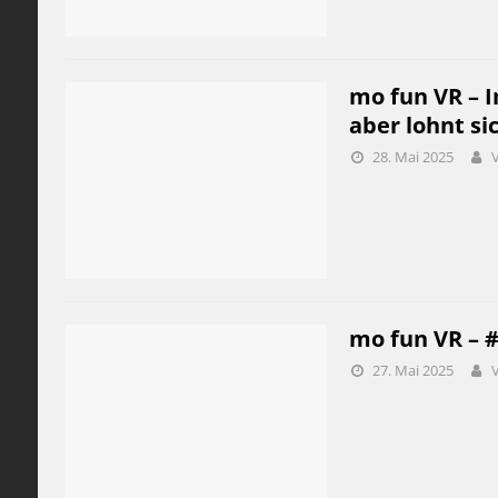
mo fun VR – I
aber lohnt si
28. Mai 2025
mo fun VR – 
27. Mai 2025