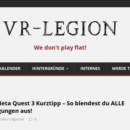
VR-Legion
We don't play flat!
KALENDER
HINTERGRÜNDE
INTERNES
WERDE T
eta Quest 3 Kurztipp – So blendest du ALLE
gungen aus!
Video-Legionär
0