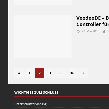
VoodooDE – B
Controller fü
27. Mai 2025
«
1
2
3
…
16
»
WICHTIGES ZUM SCHLUSS
Datenschutzerklärung