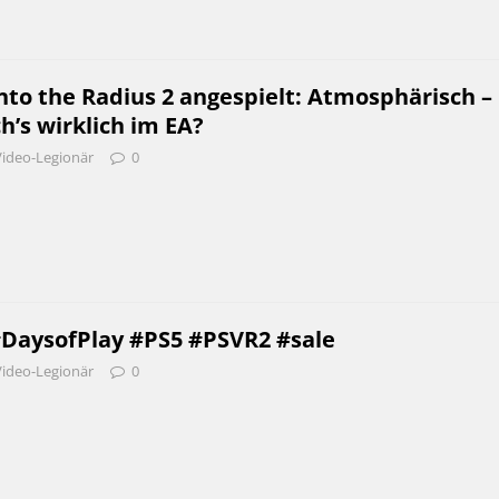
nto the Radius 2 angespielt: Atmosphärisch –
ch’s wirklich im EA?
Video-Legionär
0
#DaysofPlay #PS5 #PSVR2 #sale
Video-Legionär
0