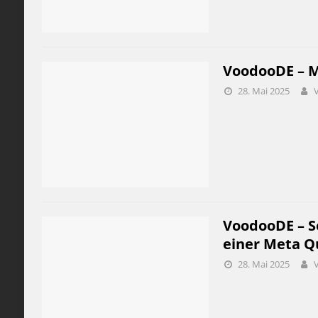
VoodooDE – M
28. Mai 2025
VoodooDE – So
einer Meta Q
28. Mai 2025