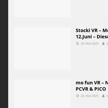
Stocki VR – M
12.Juni – Die
29. Mai 2025
mo fun VR – 
PCVR & PICO
29. Mai 2025