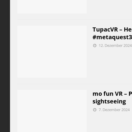
TupacVR – He
#metaquest3
12. Dezember 2024
mo fun VR – 
sightseeing
7. Dezember 2024