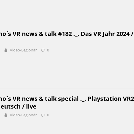
o´s VR news & talk #182 ._. Das VR Jahr 2024 /
Video-Legionär
0
o´s VR news & talk special ._. Playstation VR2
utsch / live
Video-Legionär
0