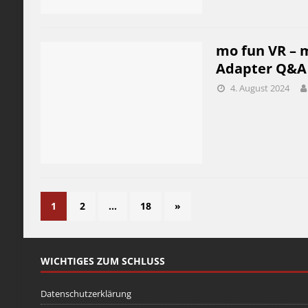
mo fun VR – m
Adapter Q&A /
4. August 2024
1
2
…
18
»
WICHTIGES ZUM SCHLUSS
Datenschutzerklärung