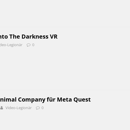
nto The Darkness VR
deo-Legionär
0
nimal Company für Meta Quest
Video-Legionär
0