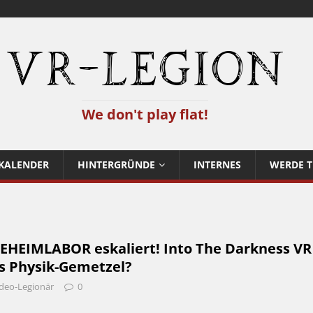
VR-Legion
We don't play flat!
KALENDER
HINTERGRÜNDE
INTERNES
WERDE T
EHEIMLABOR eskaliert! Into The Darkness VR
as Physik-Gemetzel?
deo-Legionär
0