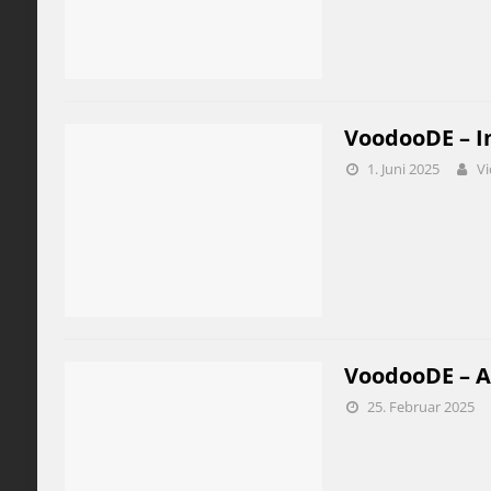
VoodooDE – I
1. Juni 2025
Vi
VoodooDE – A
25. Februar 2025