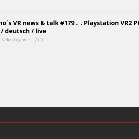
o´s VR news & talk #179 ._. Playstation VR2 P
 deutsch / live
Video-Legionär
0