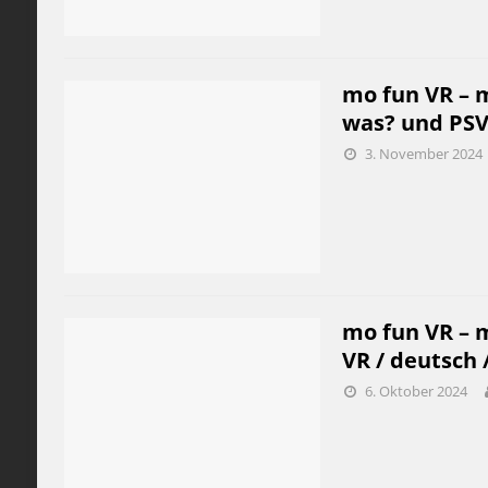
mo fun VR – m
was? und PSVR
3. November 2024
mo fun VR – m
VR / deutsch /
6. Oktober 2024