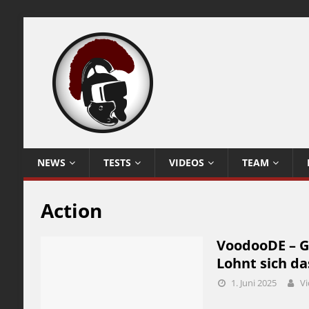
NEWS
TESTS
VIDEOS
TEAM
Action
VoodooDE – G
Lohnt sich d
1. Juni 2025
Vi