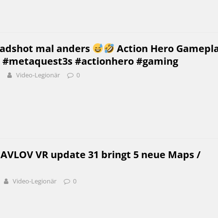
adshot mal anders
Action Hero Gamepl
 #metaquest3s #actionhero #gaming
Video-Legionär
0
PAVLOV VR update 31 bringt 5 neue Maps /
Video-Legionär
0