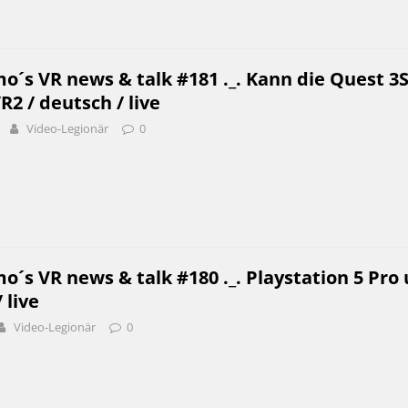
o´s VR news & talk #181 ._. Kann die Quest 3
2 / deutsch / live
Video-Legionär
0
o´s VR news & talk #180 ._. Playstation 5 Pro
 live
Video-Legionär
0