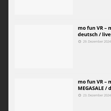
mo fun VR – m
deutsch / live
29. Dezember 2024
mo fun VR – m
MEGASALE / de
23. Dezember 2024