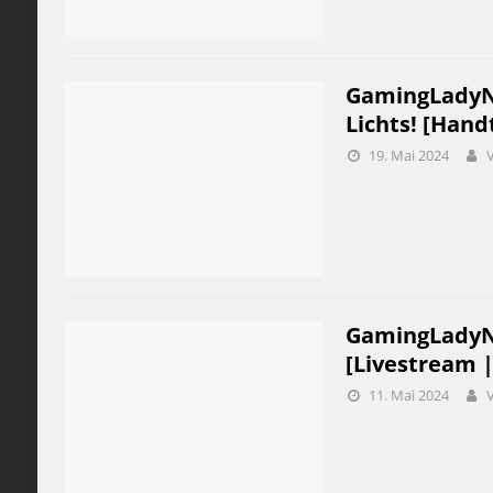
GamingLadyNic
Lichts! [Hand
19. Mai 2024
GamingLadyNi
[Livestream 
11. Mai 2024