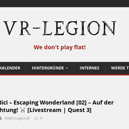
VR-Legion
We don't play flat!
KALENDER
HINTERGRÜNDE
INTERNES
WERDE T
ci – Escaping Wonderland [02] – Auf der
chtung!
[Livestream | Quest 3]
Video-Legionär
0