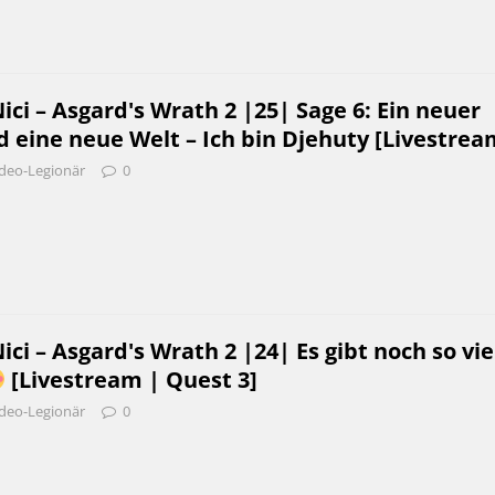
i – Asgard's Wrath 2 |25| Sage 6: Ein neuer
 eine neue Welt – Ich bin Djehuty [Livestrea
deo-Legionär
0
i – Asgard's Wrath 2 |24| Es gibt noch so vie
[Livestream | Quest 3]
deo-Legionär
0