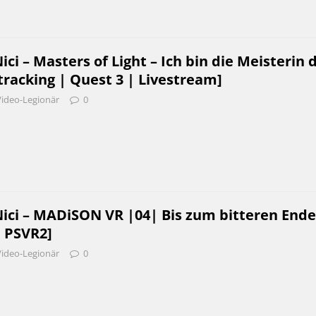
i – Masters of Light – Ich bin die Meisterin 
tracking | Quest 3 | Livestream]
Video-Legionär
0
ci – MADiSON VR |04| Bis zum bitteren End
| PSVR2]
Video-Legionär
0