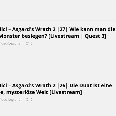
ci – Asgard's Wrath 2 |27| Wie kann man die
Monster besiegen? [Livestream | Quest 3]
Video-Legionär
0
i – Asgard's Wrath 2 |26| Die Duat ist eine
, mysteriöse Welt [Livestream]
Video-Legionär
0