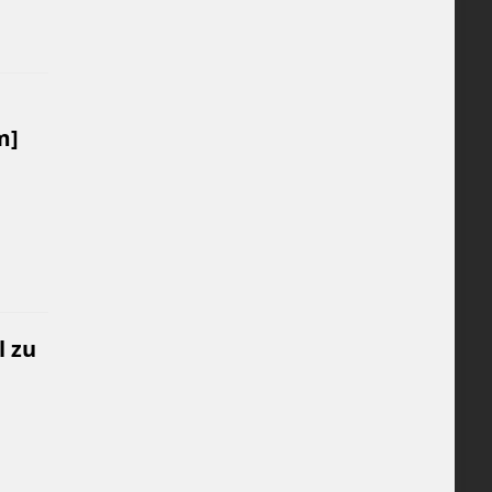
m]
l zu