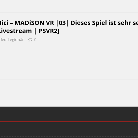
i – MADiSON VR |03| Dieses Spiel ist sehr s
Livestream | PSVR2]
deo-Legionär
0