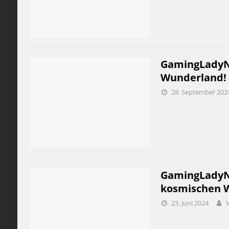
GamingLadyNi
Wunderland!
28. September 202
GamingLadyNic
kosmischen Wa
23. Juni 2024