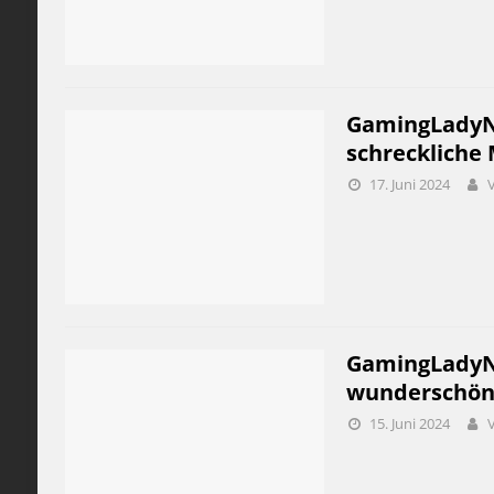
GamingLadyNi
schreckliche 
17. Juni 2024
GamingLadyNic
wunderschöne
15. Juni 2024