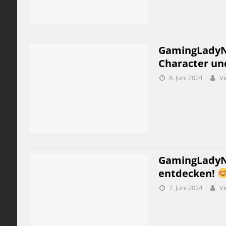
GamingLadyNic
Character und
8. Juni 2024
Vi
GamingLadyNic
entdecken!
7. Juni 2024
Vi