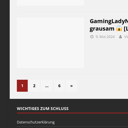
GamingLadyNic
grausam
[
9. Mai 2024
Vi
1
2
…
6
»
WICHTIGES ZUM SCHLUSS
Datenschutzerklärung