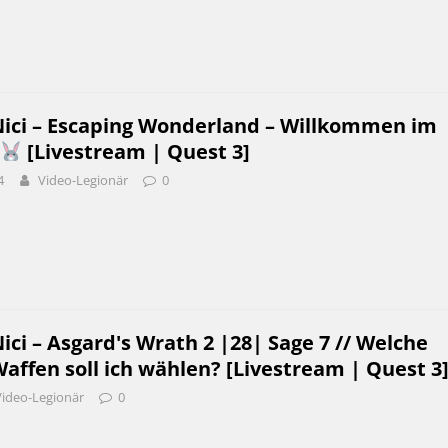
ci – Escaping Wonderland – Willkommen im
[Livestream | Quest 3]
4
Video-Legionär
0
i – Asgard's Wrath 2 |28| Sage 7 // Welche
ffen soll ich wählen? [Livestream | Quest 3
Video-Legionär
0