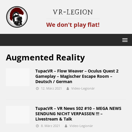
VR-Legion
We don't play flat!
Augmented Reality
TupacVR – Flow Weaver – Oculus Quest 2
Gameplay – Magischer Escape Room –
Deutsch / German
12. März 2021
Video-Legionär
TupacVR – VR News S02 #10 – MEGA NEWS
SENDUNG NICHT VERPASSEN !!! –
Livestream & Talk
8. März 2021
Video-Legionär