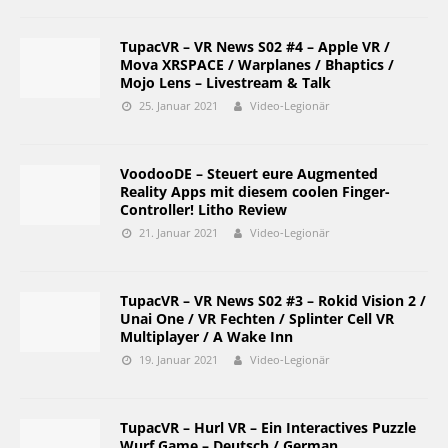
TupacVR – VR News S02 #4 – Apple VR /
Mova XRSPACE / Warplanes / Bhaptics /
Mojo Lens – Livestream & Talk
25. Januar 2021
Video-Legionär
VoodooDE – Steuert eure Augmented
Reality Apps mit diesem coolen Finger-
Controller! Litho Review
21. Januar 2021
Video-Legionär
TupacVR – VR News S02 #3 – Rokid Vision 2 /
Unai One / VR Fechten / Splinter Cell VR
Multiplayer / A Wake Inn
19. Januar 2021
Video-Legionär
TupacVR – Hurl VR – Ein Interactives Puzzle
Wurf Game – Deutsch / German