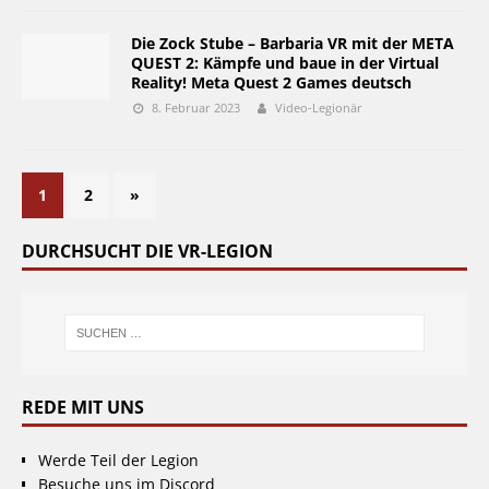
Die Zock Stube – Barbaria VR mit der META
QUEST 2: Kämpfe und baue in der Virtual
Reality! Meta Quest 2 Games deutsch
8. Februar 2023
Video-Legionär
1
2
»
DURCHSUCHT DIE VR-LEGION
REDE MIT UNS
Werde Teil der Legion
Besuche uns im Discord