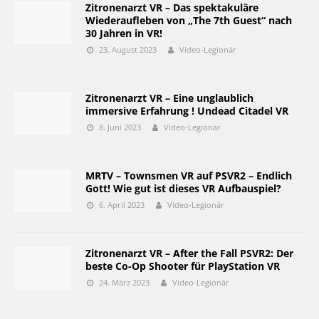
Zitronenarzt VR – Das spektakuläre
Wiederaufleben von „The 7th Guest“ nach
30 Jahren in VR!
23. August 2023
Video-Legionär
Zitronenarzt VR – Eine unglaublich
immersive Erfahrung ! Undead Citadel VR
8. Juni 2023
Video-Legionär
MRTV – Townsmen VR auf PSVR2 – Endlich
Gott! Wie gut ist dieses VR Aufbauspiel?
6. April 2023
Video-Legionär
Zitronenarzt VR – After the Fall PSVR2: Der
beste Co-Op Shooter für PlayStation VR
24. März 2023
Video-Legionär