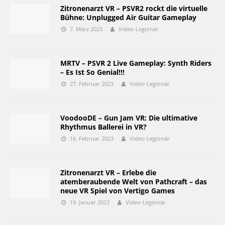
Zitronenarzt VR – PSVR2 rockt die virtuelle
Bühne: Unplugged Air Guitar Gameplay
7. März 2023
Video-Legionär
MRTV – PSVR 2 Live Gameplay: Synth Riders
– Es Ist So Genial!!!
27. Februar 2023
Video-Legionär
VoodooDE – Gun Jam VR: Die ultimative
Rhythmus Ballerei in VR?
16. Februar 2023
Video-Legionär
Zitronenarzt VR – Erlebe die
atemberaubende Welt von Pathcraft – das
neue VR Spiel von Vertigo Games
19. Januar 2023
Video-Legionär