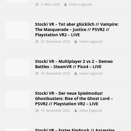
3. März 2024
Video-Legionär
Stocki VR – Tot aber glücklich // Vampire:
The Masquerade – Justice // PSVR2 //
Playstation VR2 – LIVE
22. November 2023
Video-Legionär
Stocki VR – Multiplayer 2 vs 2 – Demeo
Battles – SteamVR // Pico4 – LIVE
19. November 2023
Video-Legionär
Stocki VR – Der neue Spielmodus!
Ghostbusters: Rise of the Ghost Lord –
PSVR2 // Playstation VR2 – LIVE
19. November 2023
Video-Legionär
Stocki VR – Erster Eindruck // Assassins