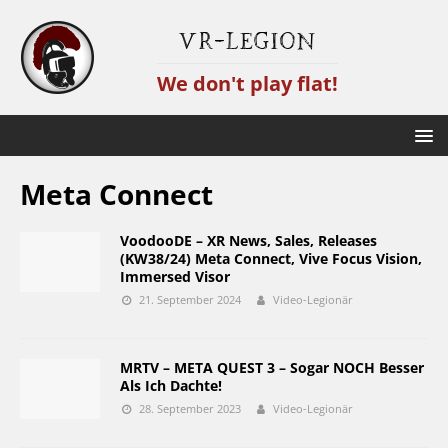
VR-Legion
We don't play flat!
Meta Connect
VoodooDE – XR News, Sales, Releases
(KW38/24) Meta Connect, Vive Focus Vision,
Immersed Visor
21. September 2024
Video-Legionär
MRTV – META QUEST 3 – Sogar NOCH Besser
Als Ich Dachte!
28. September 2023
Video-Legionär