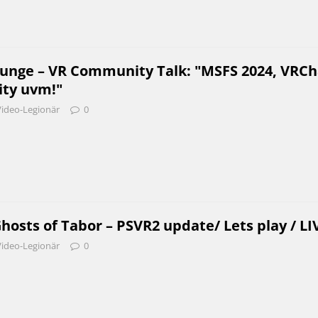
unge – VR Community Talk: "MSFS 2024, VRCh
ity uvm!"
Video-Legionär
0
hosts of Tabor – PSVR2 update/ Lets play / LI
Video-Legionär
0