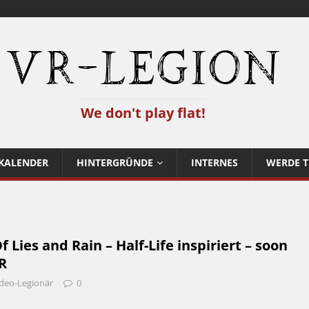
VR-Legion
We don't play flat!
KALENDER
HINTERGRÜNDE
INTERNES
WERDE T
 Lies and Rain – Half-Life inspiriert – soon
R
deo-Legionär
0