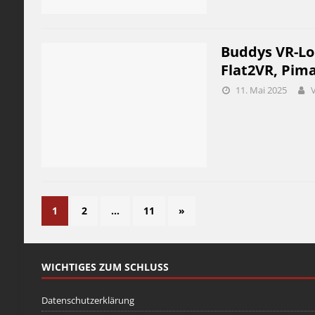
Buddys VR-Lo
Flat2VR, Pim
11. Mai 2025
1
2
…
11
»
WICHTIGES ZUM SCHLUSS
Datenschutzerklärung