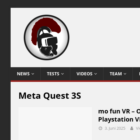
NEWS
TESTS
VIDEOS
TEAM
Meta Quest 3S
mo fun VR – Of
Playstation V
3. Juni 2025
Vi