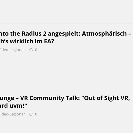
nto the Radius 2 angespielt: Atmosphärisch –
ch’s wirklich im EA?
Video-Legionär
0
unge – VR Community Talk: "Out of Sight VR,
ard uvm!"
Video-Legionär
0