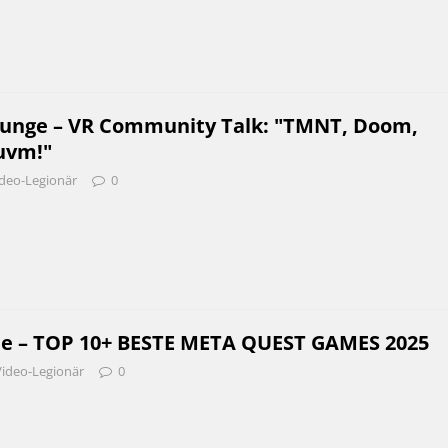
unge – VR Community Talk: "TMNT, Doom,
uvm!"
deo-Legionär
0
be – TOP 10+ BESTE META QUEST GAMES 2025
Video-Legionär
0