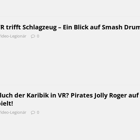
R trifft Schlagzeug – Ein Blick auf Smash Dru
Video-Legionär
0
luch der Karibik in VR? Pirates Jolly Roger auf
ielt!
Video-Legionär
0