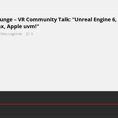
unge – VR Community Talk: "Unreal Engine 6,
ax, Apple uvm!"
Video-Legionär
0