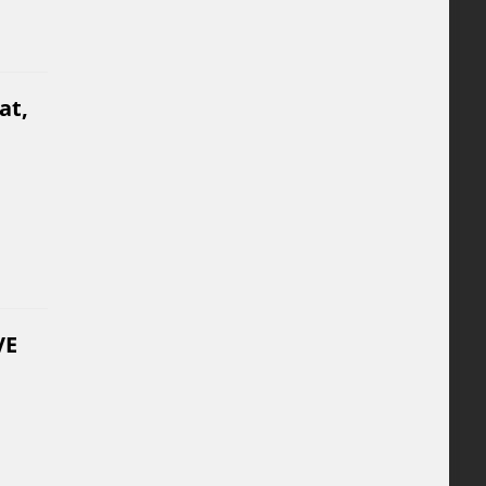
at,
VE