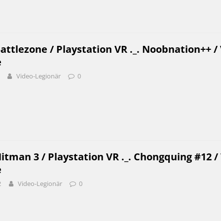
attlezone / Playstation VR ._. Noobnation++ /
e
Video-Legionär
0
itman 3 / Playstation VR ._. Chongquing #12 /
e
2
Video-Legionär
0