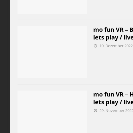
mo fun VR – B
lets play / liv
10. Dezember 2022
mo fun VR – H
lets play / liv
29. November 202