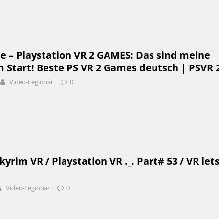
e – Playstation VR 2 GAMES: Das sind meine
 Start! Beste PS VR 2 Games deutsch | PSVR 
Video-Legionär
0
yrim VR / Playstation VR ._. Part# 53 / VR let
Video-Legionär
0