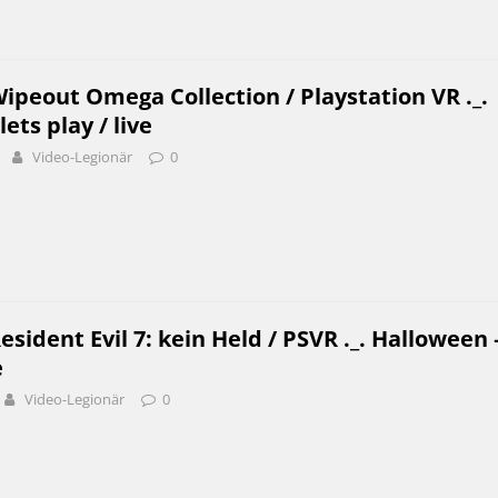
ipeout Omega Collection / Playstation VR ._.
lets play / live
Video-Legionär
0
esident Evil 7: kein Held / PSVR ._. Halloween 
e
Video-Legionär
0