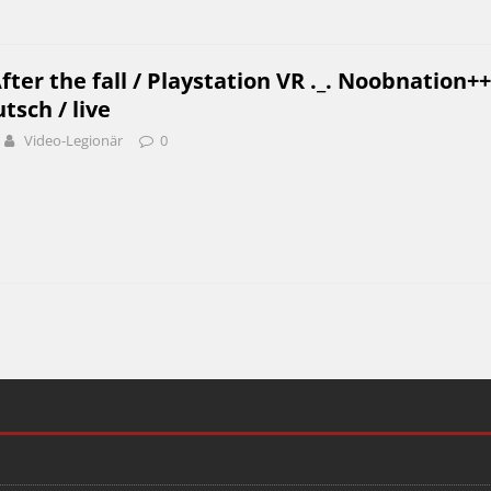
fter the fall / Playstation VR ._. Noobnation++
utsch / live
Video-Legionär
0