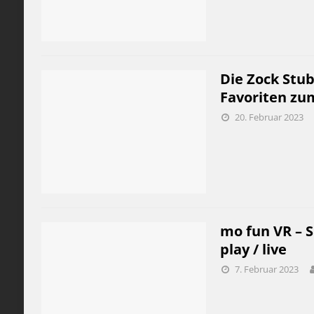
Die Zock Stub
Favoriten zum
20. Februar 2023
mo fun VR – Sk
play / live
7. Februar 2023