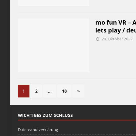
mo fun VR – A
lets play / de
29. Oktober 2022
1
2
…
18
»
WICHTIGES ZUM SCHLUSS
Datenschutzerklärung