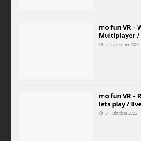
mo fun VR – W
Multiplayer / 
5. November 2022
mo fun VR – R
lets play / liv
31. Oktober 2022