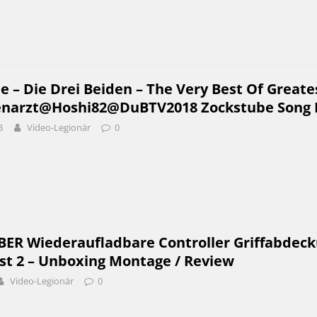
e – Die Drei Beiden – The Very Best Of Greate
enarzt@Hoshi82@DuBTV2018 Zockstube Song 
3
Video-Legionär
0
BER Wiederaufladbare Controller Griffabdec
st 2 – Unboxing Montage / Review
Video-Legionär
0