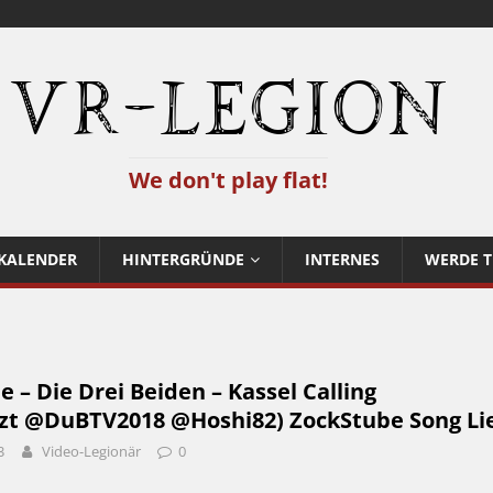
VR-Legion
We don't play flat!
KALENDER
HINTERGRÜNDE
INTERNES
WERDE T
e – Die Drei Beiden – Kassel Calling
zt @DuBTV2018 @Hoshi82) ZockStube Song Li
3
Video-Legionär
0