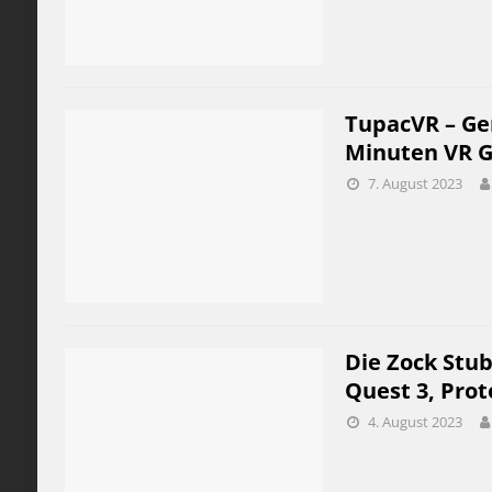
TupacVR – Gen
Minuten VR Ga
7. August 2023
Die Zock Stub
Quest 3, Prot
4. August 2023