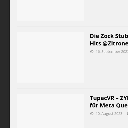
Die Zock Stub
Hits @Zitron
16. September 202
TupacVR – ZY
für Meta Que
10. August 2023