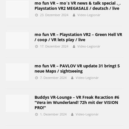
mo fun VR – mo´s VR news & talk special ._.
Playstation VR2 MEGASALE / deutsch / live
23. Dezember 2024
Video-Legionär
mo fun VR – Playstation VR2 – Green Hell VR
/ coop / VR lets play / live
17. Dezember 2024
Video-Legionär
mo fun VR – PAVLOV VR update 31 bringt 5
neue Maps / sightseeing
7. Dezember 2024
Video-Legionär
Buddys VR-Lounge – VR Freak Re:action #6
"Vera im Wunderland! 72h mit der VISION
PRO!"
1. Dezember 2024
Video-Legionär