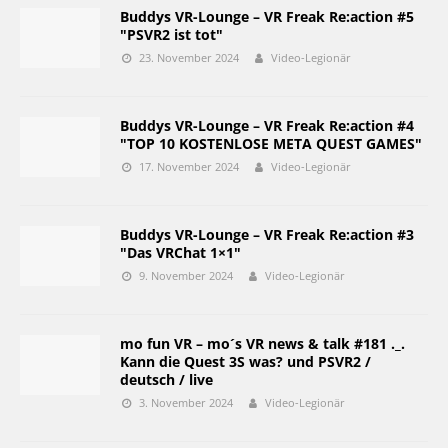
Buddys VR-Lounge – VR Freak Re:action #5
"PSVR2 ist tot"
23. November 2024
Video-Legionär
Buddys VR-Lounge – VR Freak Re:action #4
"TOP 10 KOSTENLOSE META QUEST GAMES"
17. November 2024
Video-Legionär
Buddys VR-Lounge – VR Freak Re:action #3
"Das VRChat 1×1"
9. November 2024
Video-Legionär
mo fun VR – mo´s VR news & talk #181 ._.
Kann die Quest 3S was? und PSVR2 /
deutsch / live
3. November 2024
Video-Legionär