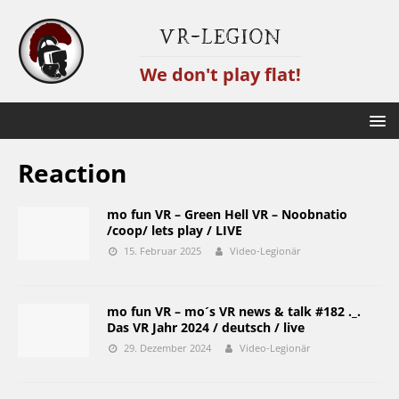
VR-Legion
We don't play flat!
Reaction
mo fun VR – Green Hell VR – Noobnatio
/coop/ lets play / LIVE
15. Februar 2025
Video-Legionär
mo fun VR – mo´s VR news & talk #182 ._.
Das VR Jahr 2024 / deutsch / live
29. Dezember 2024
Video-Legionär