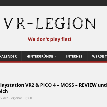
VR-Legion
We don't play flat!
KALENDER
HINTERGRÜNDE
INTERNES
WERDE T
laystation VR2 & PICO 4 – MOSS – REVIEW und
eich
Video-Legionär
0