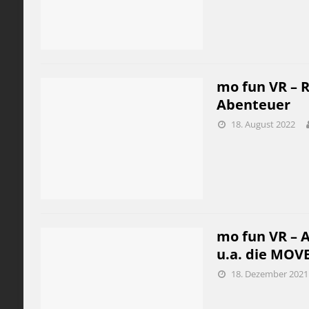
mo fun VR – Re
Abenteuer
18. August 2022
mo fun VR – Af
u.a. die MOVE
18. Dezember 2021