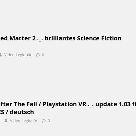
d Matter 2 ._. brilliantes Science Fiction
Video-Legionär
0
ter The Fall / Playstation VR ._. update 1.03 f
S / deutsch
Video-Legionär
0