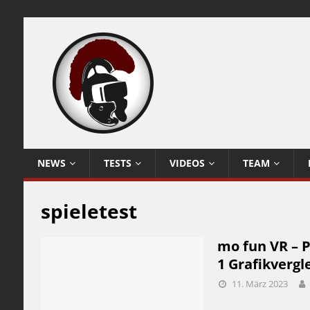
NEWS
TESTS
VIDEOS
TEAM
spieletest
mo fun VR – P
1 Grafikvergl
11. März 2023