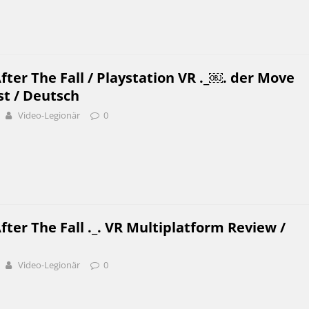
fter The Fall / Playstation VR ._￼. der Move
st / Deutsch
Video-Legionär
0
fter The Fall ._. VR Multiplatform Review /
Video-Legionär
0