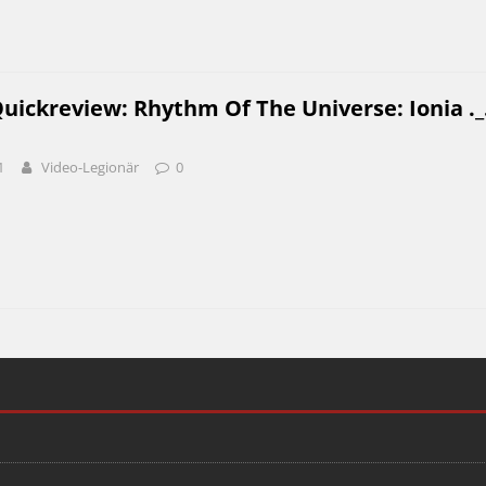
uickreview: Rhythm Of The Universe: Ionia ._
1
Video-Legionär
0