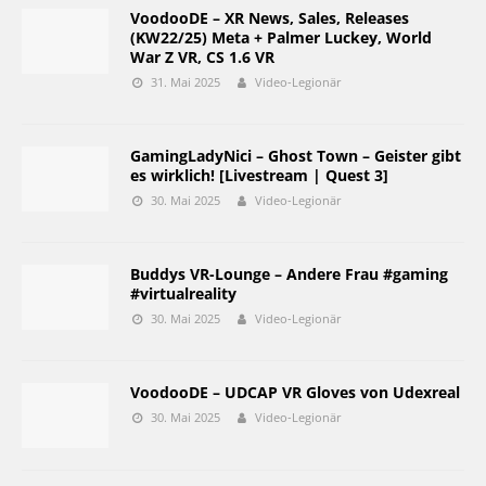
VoodooDE – XR News, Sales, Releases
(KW22/25) Meta + Palmer Luckey, World
War Z VR, CS 1.6 VR
31. Mai 2025
Video-Legionär
GamingLadyNici – Ghost Town – Geister gibt
es wirklich! [Livestream | Quest 3]
30. Mai 2025
Video-Legionär
Buddys VR-Lounge – Andere Frau #gaming
#virtualreality
30. Mai 2025
Video-Legionär
VoodooDE – UDCAP VR Gloves von Udexreal
30. Mai 2025
Video-Legionär