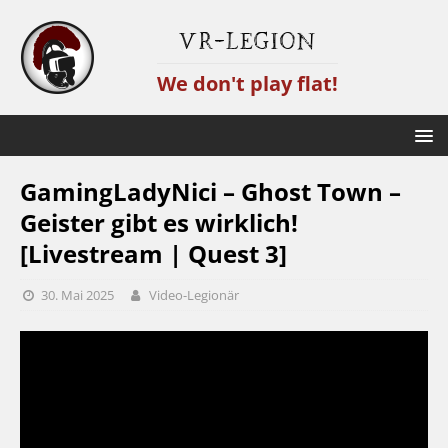
VR-Legion
We don't play flat!
GamingLadyNici – Ghost Town –
Geister gibt es wirklich!
[Livestream | Quest 3]
30. Mai 2025
Video-Legionär