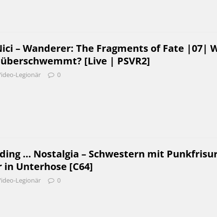
ci – Wanderer: The Fragments of Fate |07| 
s überschwemmt? [Live | PSVR2]
Video-Legionär
0
ding … Nostalgia – Schwestern mit Punkfrisu
r in Unterhose [C64]
Video-Legionär
0