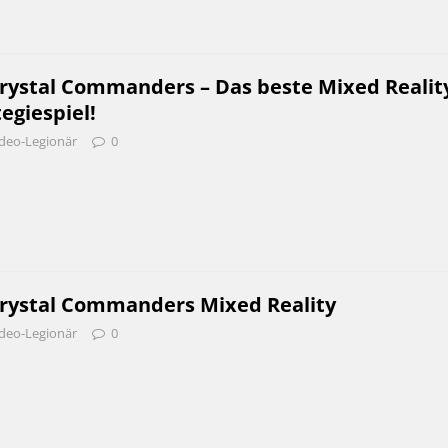
rystal Commanders – Das beste Mixed Realit
egiespiel!
deo-Legionär
0
rystal Commanders Mixed Reality
deo-Legionär
0