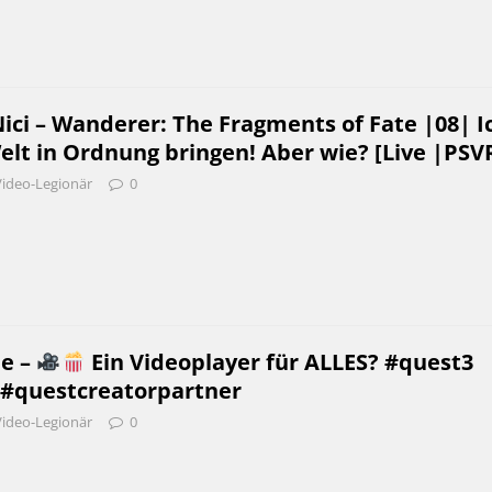
ci – Wanderer: The Fragments of Fate |08| I
lt in Ordnung bringen! Aber wie? [Live |PSV
Video-Legionär
0
be –
Ein Videoplayer für ALLES? #quest3
 #questcreatorpartner
Video-Legionär
0