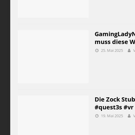
GamingLadyNi
muss diese We
25. Mai 2025
Die Zock Stu
#quest3s #vr
19. Mai 2025