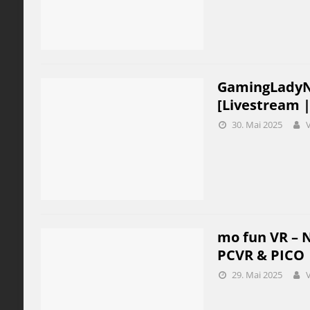
GamingLadyNic
[Livestream |
30. Mai 2025
mo fun VR – 
PCVR & PICO
29. Mai 2025