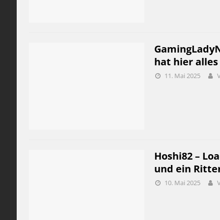
GamingLadyNi
hat hier alle
11. Mai 2025
Hoshi82 – Loa
und ein Ritte
10. Mai 2025