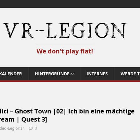
VR-Legion
We don't play flat!
KALENDER
HINTERGRÜNDE
INTERNES
WERDE T
ci – Ghost Town |02| Ich bin eine mächtige
ream | Quest 3]
deo-Legionär
0