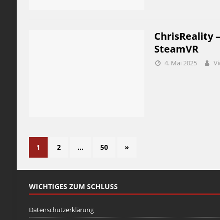
ChrisReality 
SteamVR
4. Mai 2025
Vi
1
2
…
50
»
WICHTIGES ZUM SCHLUSS
Datenschutzerklärung