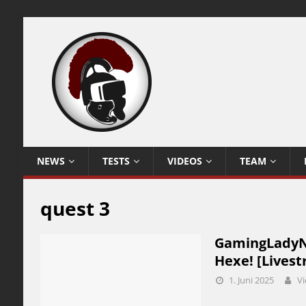
NEWS
TESTS
VIDEOS
TEAM
quest 3
GamingLadyNi
Hexe! [Livest
1. Juni 2025
Vi