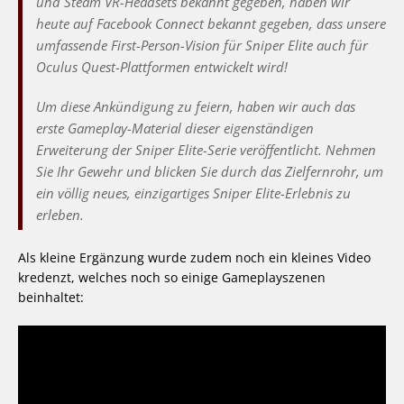
und Steam VR-Headsets bekannt gegeben, haben wir
heute auf Facebook Connect bekannt gegeben, dass unsere
umfassende First-Person-Vision für Sniper Elite auch für
Oculus Quest-Plattformen entwickelt wird!
Um diese Ankündigung zu feiern, haben wir auch das
erste Gameplay-Material dieser eigenständigen
Erweiterung der Sniper Elite-Serie veröffentlicht. Nehmen
Sie Ihr Gewehr und blicken Sie durch das Zielfernrohr, um
ein völlig neues, einzigartiges Sniper Elite-Erlebnis zu
erleben.
Als kleine Ergänzung wurde zudem noch ein kleines Video
kredenzt, welches noch so einige Gameplayszenen
beinhaltet: