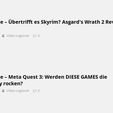
e – Übertrifft es Skyrim? Asgard's Wrath 2 R
Video-Legionär
0
be – Meta Quest 3: Werden DIESE GAMES die
ty rocken?
Video-Legionär
0