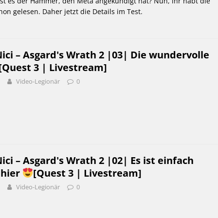
Ist es der Hammer, den Meta angekündigt hat? Nun, ihr habt die
hon gelesen. Daher jetzt die Details im Test.
ci – Asgard's Wrath 2 |03| Die wundervolle
Quest 3 | Livestream]
Video-Legionär
0
i – Asgard's Wrath 2 |02| Es ist einfach
 hier
[Quest 3 | Livestream]
Video-Legionär
0