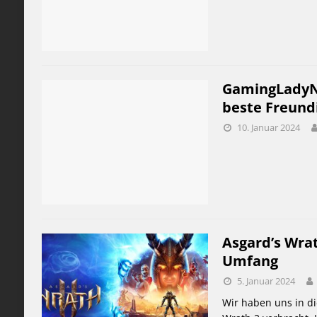
GamingLadyNic
beste Freundi
10. Januar 2024
Asgard’s Wrat
Umfang
5. Januar 2024
Wir haben uns in di