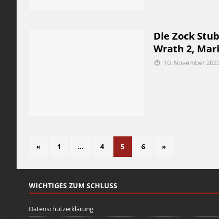
Die Zock Stub
Wrath 2, Mar
10. November 202
«
1
…
4
5
6
»
WICHTIGES ZUM SCHLUSS
Datenschutzerklärung