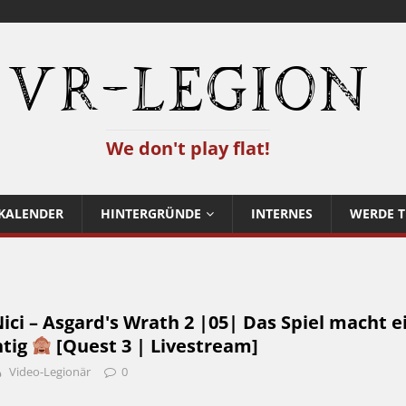
VR-Legion
We don't play flat!
KALENDER
HINTERGRÜNDE
INTERNES
WERDE T
i – Asgard's Wrath 2 |05| Das Spiel macht e
htig
[Quest 3 | Livestream]
Video-Legionär
0