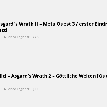
sgard´s Wrath II – Meta Quest 3 / erster Eind
ett!
Video-Legionär
0
i – Asgard's Wrath 2 – Göttliche Welten [Que
]
Video-Legionär
0