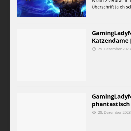
Wrath 2 verbracht. 
Überschrift ja eh sc
GamingLadyNi
Katzendame [
29. Dezember 2023
GamingLadyNic
phantastisch
28. Dezember 2023