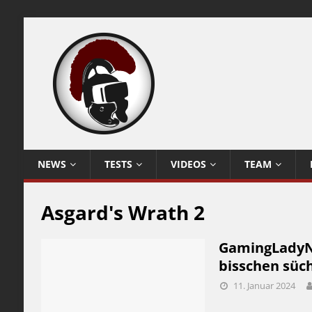
NEWS
TESTS
VIDEOS
TEAM
Asgard's Wrath 2
GamingLadyNic
bisschen süc
11. Januar 2024