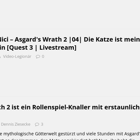
i – Asgard's Wrath 2 |04| Die Katze ist mei
n [Quest 3 | Livestream]
Video-Legionär
0
h 2 ist ein Rollenspiel-Knaller mit erstaunli
Dennis Ziesecke
3
e mythologische Götterwelt gestürzt und viele Stunden mit Asgard’