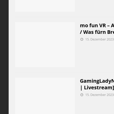
mo fun VR – A
/ Was fürn Br
15. Dezember 2023
GamingLadyNic
| Livestream
15. Dezember 2023