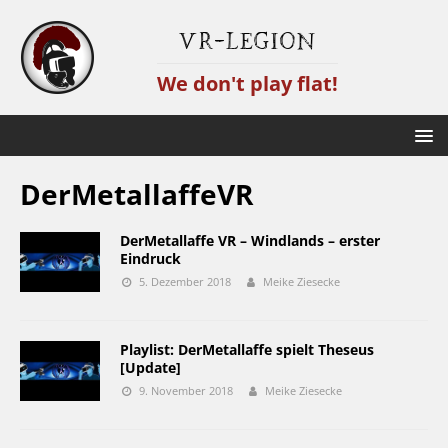
VR-Legion
We don't play flat!
DerMetallaffeVR
DerMetallaffe VR – Windlands – erster
Eindruck
5. Dezember 2018
Meike Ziesecke
Playlist: DerMetallaffe spielt Theseus
[Update]
9. November 2018
Meike Ziesecke