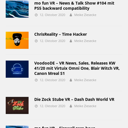
mo fun VR – News & Talk Show #104 mit
PS5 backward compatibility
12. Oktober 2020
Meike Ziesecke
ChrisReality – Time Hacker
12. Oktober 2020
Meike Ziesecke
VoodooDE – VR News, Sales, Releases KW
41/20 mit Virtuix Omni One, Blair Witch VR,
Canon Mreal S1
12. Oktober 2020
Meike Ziesecke
Die Zock Stube VR – Dash Dash World VR
12. Oktober 2020
Meike Ziesecke