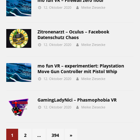
mo fun VR – Firewall zero hour
12. Oktober 2020
Meike Ziesecke
Zitronenarzt – Oculus – Facebook
Datenschutz Chaos
12. Oktober 2020
Meike Ziesecke
mo fun VR – experimentiert: Playstation
Move Gun Controller mit Pistol Whip
12. Oktober 2020
Meike Ziesecke
GamingLadyNici – Phasmophobia VR
12. Oktober 2020
Meike Ziesecke
1
2
…
394
»