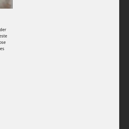
 der
este
ose
hes
s