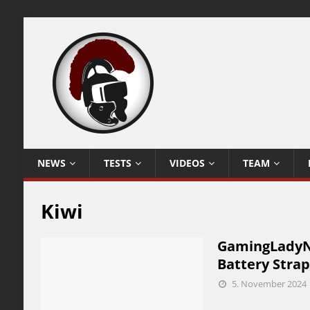
NEWS
TESTS
VIDEOS
TEAM
Kiwi
GamingLadyNi
Battery Strap
5. November 2024