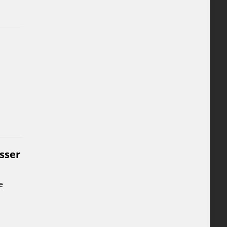
sser
e