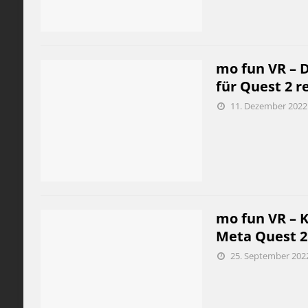
mo fun VR – D
für Quest 2 r
11. Dezember 2022
mo fun VR – K
Meta Quest 2
25. September 202