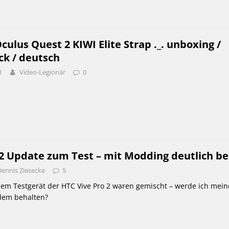
culus Quest 2 KIWI Elite Strap ._. unboxing /
ck / deutsch
1
Video-Legionär
0
 2 Update zum Test – mit Modding deutlich be
Dennis Ziesecke
5
dem Testgerät der HTC Vive Pro 2 waren gemischt – werde ich mein
zdem behalten?