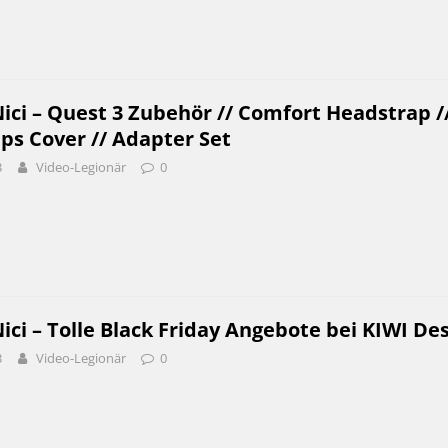
ci – Quest 3 Zubehör // Comfort Headstrap /
ips Cover // Adapter Set
3
Video-Legionär
0
i – Tolle Black Friday Angebote bei KIWI De
3
Video-Legionär
0