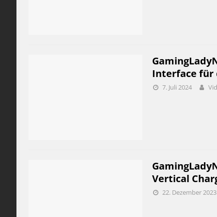
GamingLadyNi
Interface für
7. Juli 2024
Vi
GamingLadyNic
Vertical Char
22. Dezember 2023