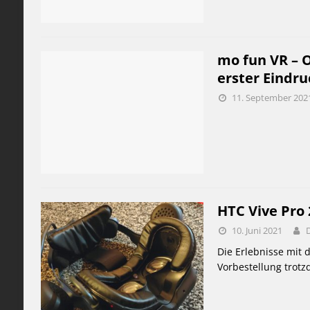
mo fun VR – O
erster Eindru
11. September 202
HTC Vive Pro
10. Juni 2021
Die Erlebnisse mit 
Vorbestellung trot