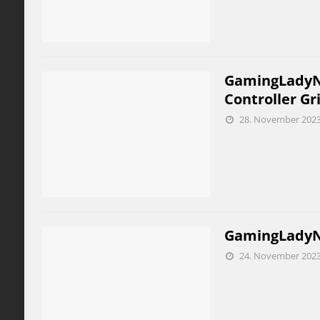
GamingLadyNi
Controller Gr
28. November 202
GamingLadyNic
24. November 202