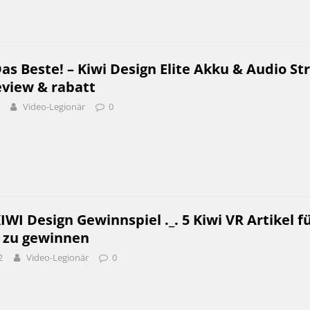
as Beste! – Kiwi Design Elite Akku & Audio St
eview & rabatt
Video-Legionär
0
IWI Design Gewinnspiel ._. 5 Kiwi VR Artikel f
 zu gewinnen
2
Video-Legionär
0