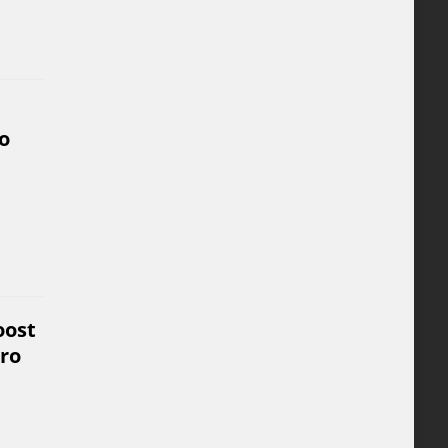
o
oost
ro