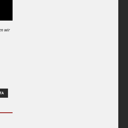
en wir
TA