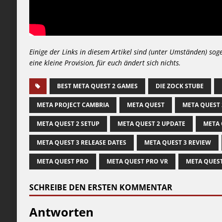
Einige der Links in diesem Artikel sind (unter Umständen) sog
eine kleine Provision, für euch ändert sich nichts.
BEST META QUEST 2 GAMES
DIE ZOCK STUBE
META PROJECT CAMBRIA
META QUEST
META QUEST 
META QUEST 2 SETUP
META QUEST 2 UPDATE
META 
META QUEST 3 RELEASE DATES
META QUEST 3 REVIEW
META QUEST PRO
META QUEST PRO VR
META QUEST
SCHREIBE DEN ERSTEN KOMMENTAR
Antworten