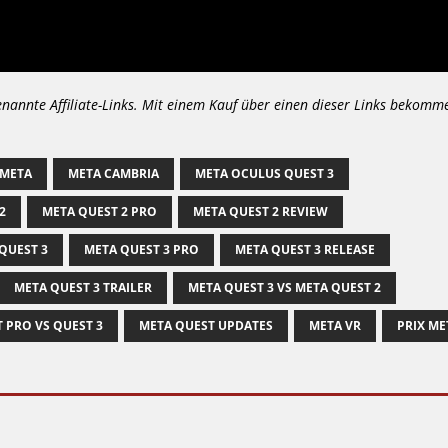
enannte Affiliate-Links. Mit einem Kauf über einen dieser Links bekomm
META
META CAMBRIA
META OCULUS QUEST 3
2
META QUEST 2 PRO
META QUEST 2 REVIEW
QUEST 3
META QUEST 3 PRO
META QUEST 3 RELEASE
META QUEST 3 TRAILER
META QUEST 3 VS META QUEST 2
 PRO VS QUEST 3
META QUEST UPDATES
META VR
PRIX ME