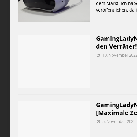
dem Markt. Ich hab
veröffentlichen, da
GamingLadyNi
den Verräter!
10. November 202
GamingLadyNic
[Maximale Ze
5. November 2022