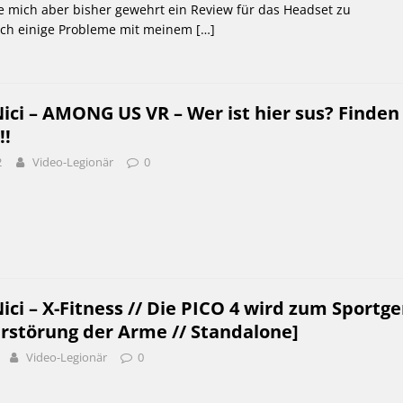
e mich aber bisher gewehrt ein Review für das Headset zu
 ich einige Probleme mit meinem
[…]
ci – AMONG US VR – Wer ist hier sus? Finden
!!
2
Video-Legionär
0
i – X-Fitness // Die PICO 4 wird zum Sportge
rstörung der Arme // Standalone]
Video-Legionär
0