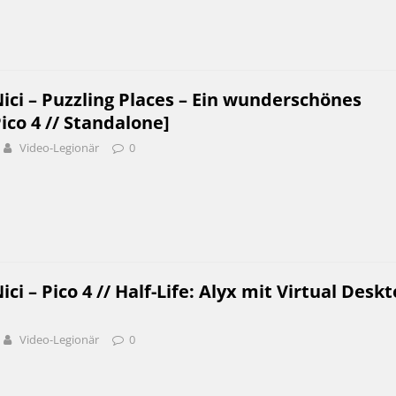
ci – Puzzling Places – Ein wunderschönes
ico 4 // Standalone]
Video-Legionär
0
i – Pico 4 // Half-Life: Alyx mit Virtual Desk
Video-Legionär
0