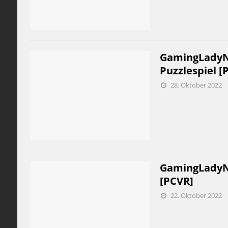
GamingLadyNi
Puzzlespiel [P
28. Oktober 2022
GamingLadyNic
[PCVR]
22. Oktober 2022