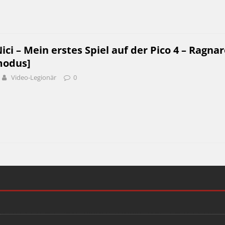
i – Mein erstes Spiel auf der Pico 4 – Ragna
modus]
Video-Legionär
0