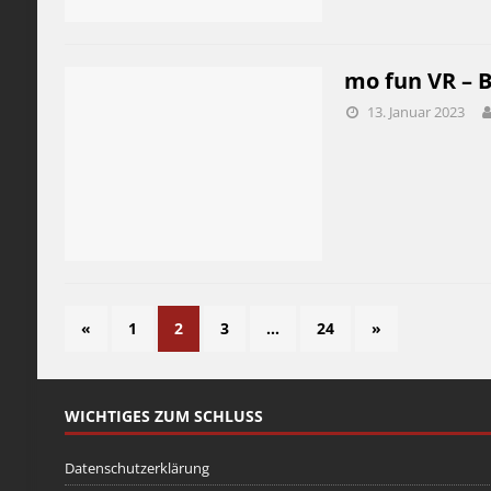
mo fun VR – B
13. Januar 2023
«
1
2
3
…
24
»
WICHTIGES ZUM SCHLUSS
Datenschutzerklärung