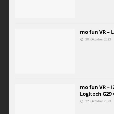
mo fun VR – L
30. Oktober 2023
mo fun VR – I
Logitech G29
22. Oktober 2023