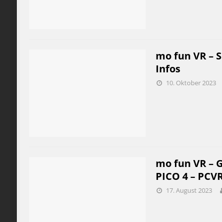
mo fun VR – S
Infos
10. Oktober 2023
mo fun VR – G
PICO 4 – PCV
17. August 2023