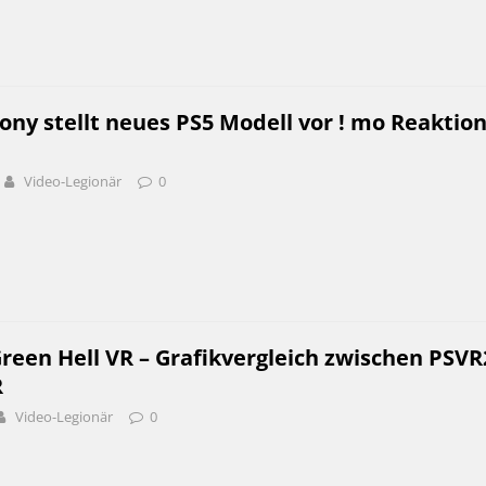
ony stellt neues PS5 Modell vor ! mo Reaktio
Video-Legionär
0
reen Hell VR – Grafikvergleich zwischen PSVR
R
Video-Legionär
0