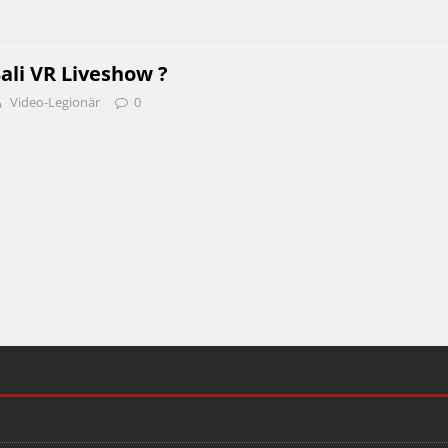
ali VR Liveshow ?
Video-Legionär
0