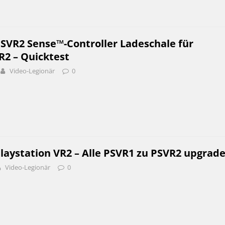
PSVR2 Sense™-Controller Ladeschale für
R2 – Quicktest
Video-Legionär
0
laystation VR2 – Alle PSVR1 zu PSVR2 upgrad
Video-Legionär
0