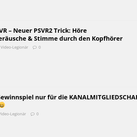
VR – Neuer PSVR2 Trick: Höre
räusche & Stimme durch den Kopfhörer
Video-Legionär
0
Gewinnspiel nur für die KANALMITGLIEDSCHA
Video-Legionär
0