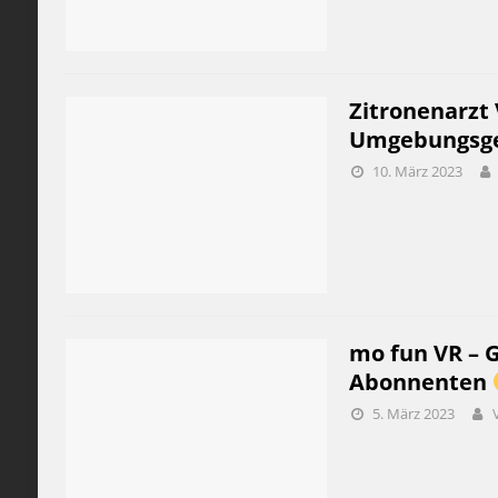
Zitronenarzt 
Umgebungsge
10. März 2023
mo fun VR – 
Abonnenten
5. März 2023