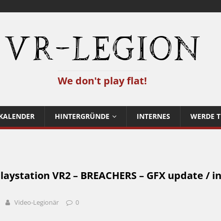
VR-Legion
We don't play flat!
KALENDER
HINTERGRÜNDE
INTERNES
WERDE T
laystation VR2 – BREACHERS – GFX update / in
Video-Legionär
0