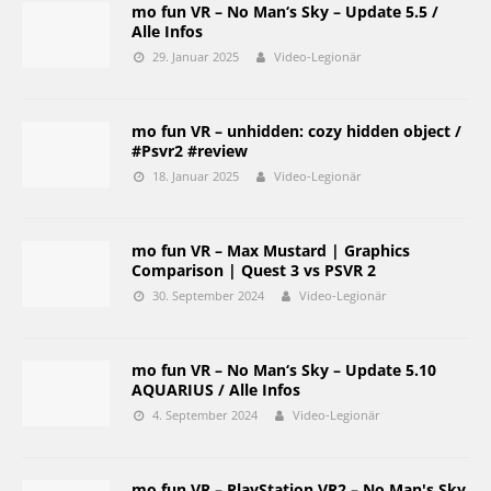
mo fun VR – No Man‘s Sky – Update 5.5 /
Alle Infos
29. Januar 2025
Video-Legionär
mo fun VR – unhidden: cozy hidden object /
#Psvr2 #review
18. Januar 2025
Video-Legionär
mo fun VR – Max Mustard | Graphics
Comparison | Quest 3 vs PSVR 2
30. September 2024
Video-Legionär
mo fun VR – No Man‘s Sky – Update 5.10
AQUARIUS / Alle Infos
4. September 2024
Video-Legionär
mo fun VR – PlayStation VR2 – No Man's Sky