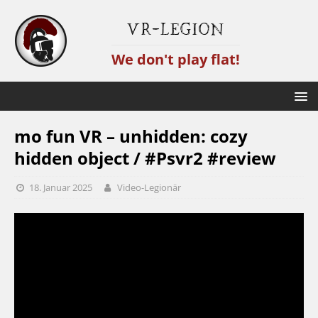
VR-Legion
We don't play flat!
mo fun VR – unhidden: cozy
hidden object / #Psvr2 #review
18. Januar 2025
Video-Legionär