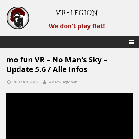
VR-Legion
We don't play flat!
mo fun VR – No Man‘s Sky –
Update 5.6 / Alle Infos
26. März 2025
Video-Legionär