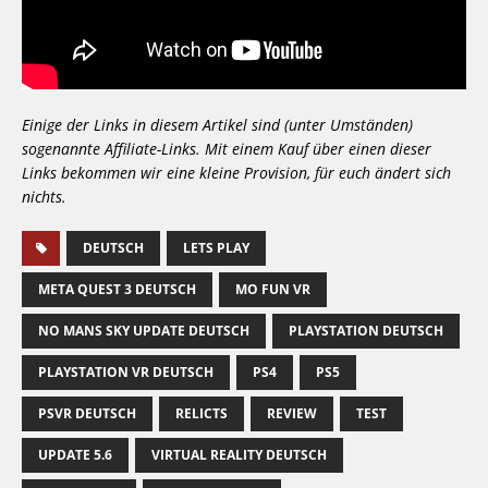
Einige der Links in diesem Artikel sind (unter Umständen)
sogenannte Affiliate-Links. Mit einem Kauf über einen dieser
Links bekommen wir eine kleine Provision, für euch ändert sich
nichts.
DEUTSCH
LETS PLAY
META QUEST 3 DEUTSCH
MO FUN VR
NO MANS SKY UPDATE DEUTSCH
PLAYSTATION DEUTSCH
PLAYSTATION VR DEUTSCH
PS4
PS5
PSVR DEUTSCH
RELICTS
REVIEW
TEST
UPDATE 5.6
VIRTUAL REALITY DEUTSCH