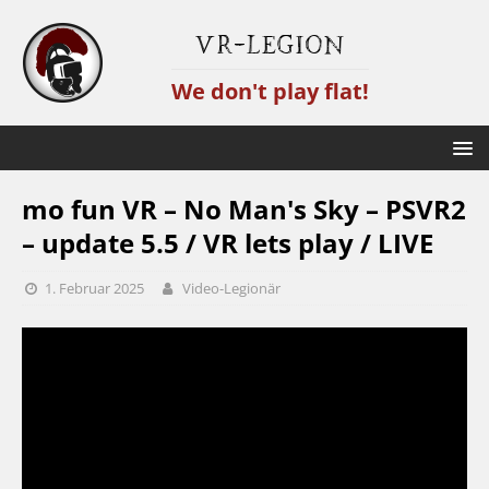
VR-Legion
We don't play flat!
mo fun VR – No Man's Sky – PSVR2
– update 5.5 / VR lets play / LIVE
1. Februar 2025
Video-Legionär