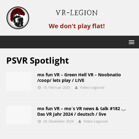
VR-Legion
We don't play flat!
PSVR Spotlight
mo fun VR – Green Hell VR – Noobnatio
/coop/ lets play / LIVE
15. Februar 2025
Video-Legionär
mo fun VR – mo´s VR news & talk #182 ._.
Das VR Jahr 2024 / deutsch / live
29. Dezember 2024
Video-Legionär