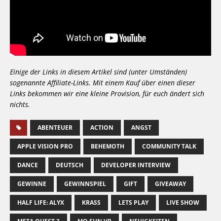
Einige der Links in diesem Artikel sind (unter Umständen)
sogenannte Affiliate-Links. Mit einem Kauf über einen dieser
Links bekommen wir eine kleine Provision, für euch ändert sich
nichts.
ABENTEUER
ACTION
ANGST
APPLE VISION PRO
BEHEMOTH
COMMUNITY TALK
DANCE
DEUTSCH
DEVELOPER INTERVIEW
GEWINNE
GEWINNSPIEL
GIFT
GIVEAWAY
HALF LIFE: ALYX
KRASS
LETS PLAY
LIVE SHOW