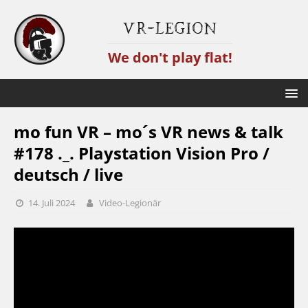
VR-Legion
We don't play flat!
mo fun VR – mo´s VR news & talk
#178 ._. Playstation Vision Pro /
deutsch / live
14. Juli 2024
Video-Legionär