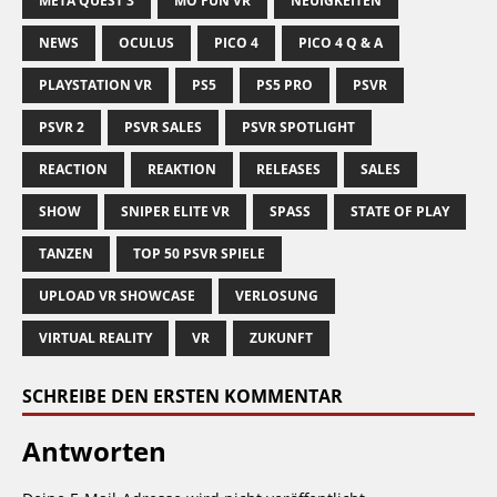
META QUEST 3
MO FUN VR
NEUIGKEITEN
NEWS
OCULUS
PICO 4
PICO 4 Q & A
PLAYSTATION VR
PS5
PS5 PRO
PSVR
PSVR 2
PSVR SALES
PSVR SPOTLIGHT
REACTION
REAKTION
RELEASES
SALES
SHOW
SNIPER ELITE VR
SPASS
STATE OF PLAY
TANZEN
TOP 50 PSVR SPIELE
UPLOAD VR SHOWCASE
VERLOSUNG
VIRTUAL REALITY
VR
ZUKUNFT
SCHREIBE DEN ERSTEN KOMMENTAR
Antworten