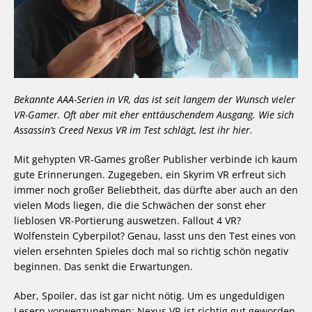
Bekannte AAA-Serien in VR, das ist seit langem der Wunsch vieler
VR-Gamer. Oft aber mit eher enttäuschendem Ausgang. Wie sich
Assassin’s Creed Nexus VR im Test schlägt, lest ihr hier.
Mit gehypten VR-Games großer Publisher verbinde ich kaum
gute Erinnerungen. Zugegeben, ein Skyrim VR erfreut sich
immer noch großer Beliebtheit, das dürfte aber auch an den
vielen Mods liegen, die die Schwächen der sonst eher
lieblosen VR-Portierung auswetzen. Fallout 4 VR?
Wolfenstein Cyberpilot? Genau, lasst uns den Test eines von
vielen ersehnten Spieles doch mal so richtig schön negativ
beginnen. Das senkt die Erwartungen.
Aber, Spoiler, das ist gar nicht nötig. Um es ungeduldigen
Lesern vorwegzunehmen: Nexus VR ist richtig gut geworden.