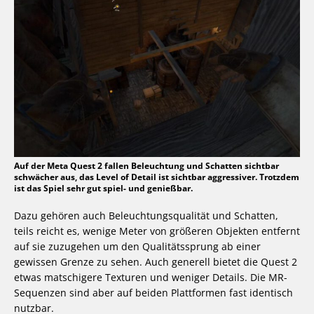
Auf der Meta Quest 2 fallen Beleuchtung und Schatten sichtbar
schwächer aus, das Level of Detail ist sichtbar aggressiver. Trotzdem
ist das Spiel sehr gut spiel- und genießbar.
Dazu gehören auch Beleuchtungsqualität und Schatten,
teils reicht es, wenige Meter von größeren Objekten entfernt
auf sie zuzugehen um den Qualitätssprung ab einer
gewissen Grenze zu sehen. Auch generell bietet die Quest 2
etwas matschigere Texturen und weniger Details. Die MR-
Sequenzen sind aber auf beiden Plattformen fast identisch
nutzbar.