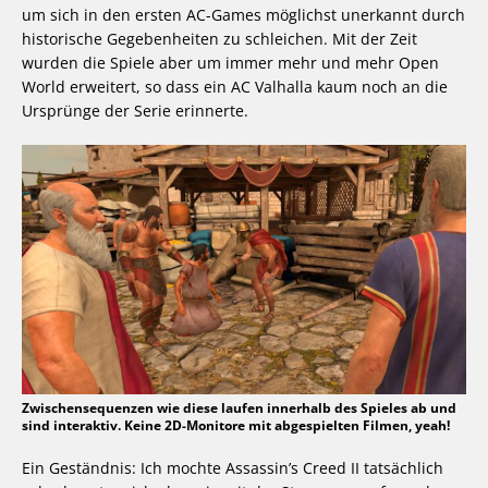
um sich in den ersten AC-Games möglichst unerkannt durch
historische Gegebenheiten zu schleichen. Mit der Zeit
wurden die Spiele aber um immer mehr und mehr Open
World erweitert, so dass ein AC Valhalla kaum noch an die
Ursprünge der Serie erinnerte.
Zwischensequenzen wie diese laufen innerhalb des Spieles ab und
sind interaktiv. Keine 2D-Monitore mit abgespielten Filmen, yeah!
Ein Geständnis: Ich mochte Assassin’s Creed II tatsächlich