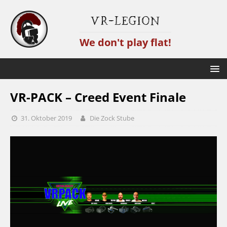
VR-Legion
We don't play flat!
VR-PACK – Creed Event Finale
31. Oktober 2019
Die Zock Stube