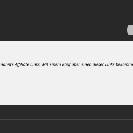
enannte Affiliate-Links. Mit einem Kauf über einen dieser Links bekomm