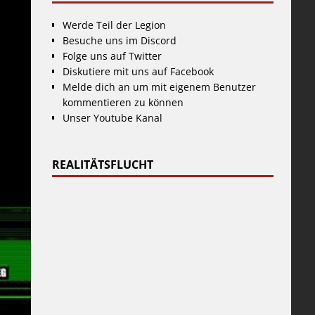
Werde Teil der Legion
Besuche uns im Discord
Folge uns auf Twitter
Diskutiere mit uns auf Facebook
Melde dich an um mit eigenem Benutzer
kommentieren zu können
Unser Youtube Kanal
REALITÄTSFLUCHT