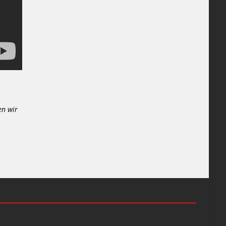
en wir