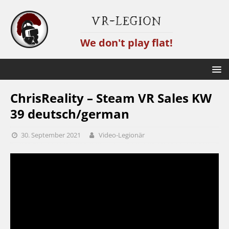
VR-Legion
We don't play flat!
ChrisReality – Steam VR Sales KW
39 deutsch/german
30. September 2021
Video-Legionär