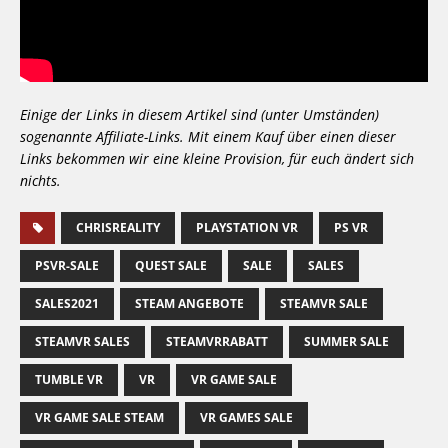
Einige der Links in diesem Artikel sind (unter Umständen)
sogenannte Affiliate-Links. Mit einem Kauf über einen dieser
Links bekommen wir eine kleine Provision, für euch ändert sich
nichts.
CHRISREALITY
PLAYSTATION VR
PS VR
PSVR-SALE
QUEST SALE
SALE
SALES
SALES2021
STEAM ANGEBOTE
STEAMVR SALE
STEAMVR SALES
STEAMVRRABATT
SUMMER SALE
TUMBLE VR
VR
VR GAME SALE
VR GAME SALE STEAM
VR GAMES SALE