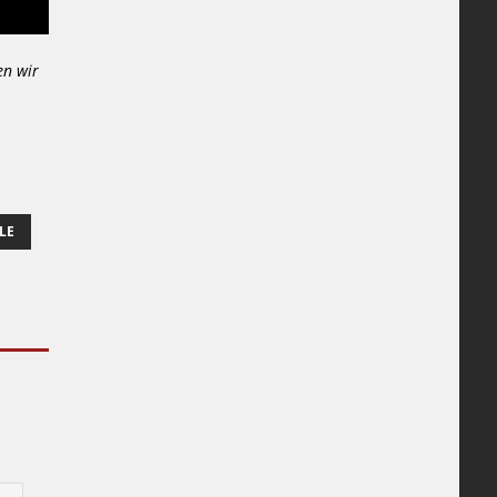
en wir
LE