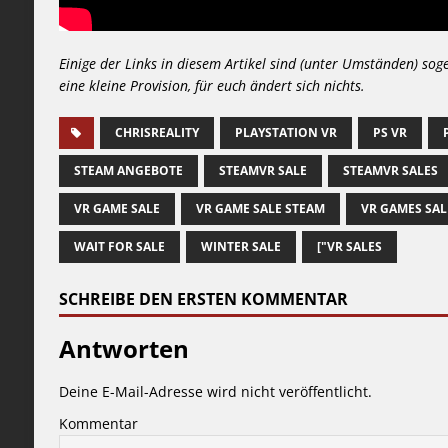
Einige der Links in diesem Artikel sind (unter Umständen) sog
eine kleine Provision, für euch ändert sich nichts.
CHRISREALITY
PLAYSTATION VR
PS VR
STEAM ANGEBOTE
STEAMVR SALE
STEAMVR SALES
VR GAME SALE
VR GAME SALE STEAM
VR GAMES SAL
WAIT FOR SALE
WINTER SALE
["VR SALES
SCHREIBE DEN ERSTEN KOMMENTAR
Antworten
Deine E-Mail-Adresse wird nicht veröffentlicht.
Kommentar