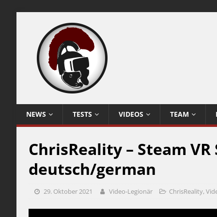
NEWS
TESTS
VIDEOS
TEAM
ChrisReality – Steam VR
deutsch/german
29. Oktober 2021
Video-Legionär
ChrisReality
,
Vid