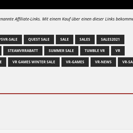
enannte Affiliate-Links. Mit einem Kauf über einen dieser Links bekomm
PSVR-SALE
QUEST SALE
SALE
SALES
SALES2021
STEAMVRRABATT
SUMMER SALE
TUMBLE VR
VR
E
VR GAMES WINTER SALE
VR-GAMES
VR-NEWS
VR-SA