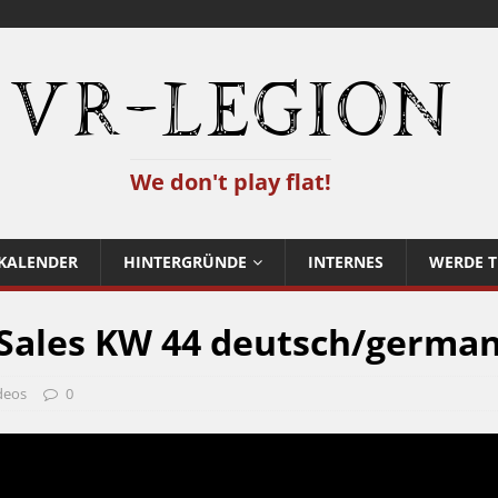
VR-Legion
We don't play flat!
KALENDER
HINTERGRÜNDE
INTERNES
WERDE T
 Sales KW 44 deutsch/germa
deos
0