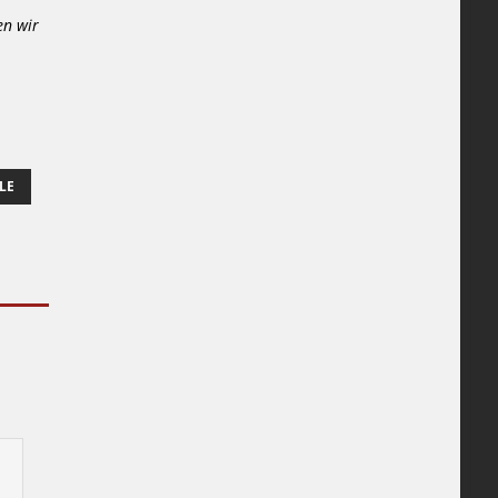
en wir
LE