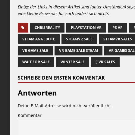
Einige der Links in diesem Artikel sind (unter Umständen) sog
eine kleine Provision, für euch ändert sich nichts.
CHRISREALITY
PLAYSTATION VR
PS VR
STEAM ANGEBOTE
STEAMVR SALE
STEAMVR SALES
VR GAME SALE
VR GAME SALE STEAM
VR GAMES SAL
WAIT FOR SALE
WINTER SALE
["VR SALES
SCHREIBE DEN ERSTEN KOMMENTAR
Antworten
Deine E-Mail-Adresse wird nicht veröffentlicht.
Kommentar