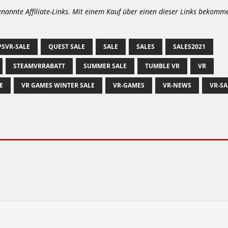
enannte Affiliate-Links. Mit einem Kauf über einen dieser Links bekomm
PSVR-SALE
QUEST SALE
SALE
SALES
SALES2021
STEAMVRRABATT
SUMMER SALE
TUMBLE VR
VR
E
VR GAMES WINTER SALE
VR-GAMES
VR-NEWS
VR-SA