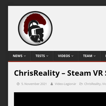
NEWS
TESTS
VIDEOS
TEAM
ChrisReality – Steam VR
5. November 2021
Video-Legionär
ChrisReality
,
Vi