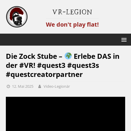
VR-Legion
We don't play flat!
Die Zock Stube –
Erlebe DAS in
der #VR! #quest3 #quest3s
#questcreatorpartner
12. Mai 2025
Video-Legionär