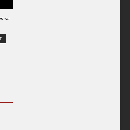
en wir
T