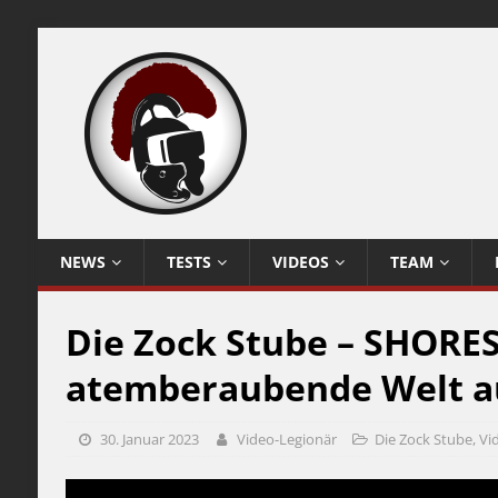
NEWS
TESTS
VIDEOS
TEAM
Die Zock Stube – SHORES
atemberaubende Welt au
30. Januar 2023
Video-Legionär
Die Zock Stube
,
Vi