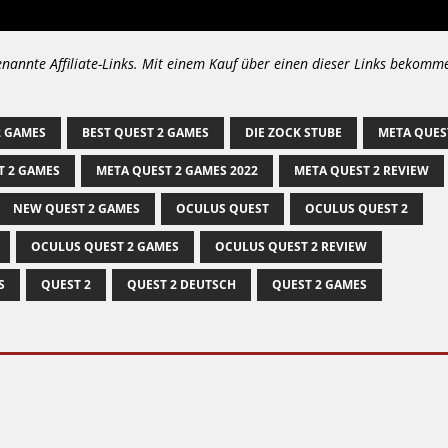
enannte Affiliate-Links. Mit einem Kauf über einen dieser Links bekomm
2 GAMES
BEST QUEST 2 GAMES
DIE ZOCK STUBE
META QUES
T 2 GAMES
META QUEST 2 GAMES 2022
META QUEST 2 REVIEW
NEW QUEST 2 GAMES
OCULUS QUEST
OCULUS QUEST 2
OCULUS QUEST 2 GAMES
OCULUS QUEST 2 REVIEW
S
QUEST 2
QUEST 2 DEUTSCH
QUEST 2 GAMES