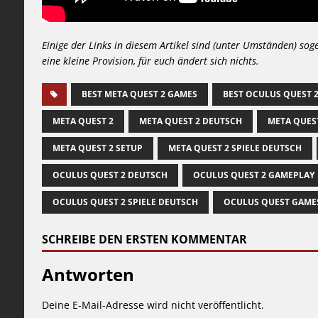
Einige der Links in diesem Artikel sind (unter Umständen) sog
eine kleine Provision, für euch ändert sich nichts.
BEST META QUEST 2 GAMES
BEST OCULUS QUEST 
META QUEST 2
META QUEST 2 DEUTSCH
META QUES
META QUEST 2 SETUP
META QUEST 2 SPIELE DEUTSCH
OCULUS QUEST 2 DEUTSCH
OCULUS QUEST 2 GAMEPLAY
OCULUS QUEST 2 SPIELE DEUTSCH
OCULUS QUEST GAME
SCHREIBE DEN ERSTEN KOMMENTAR
Antworten
Deine E-Mail-Adresse wird nicht veröffentlicht.