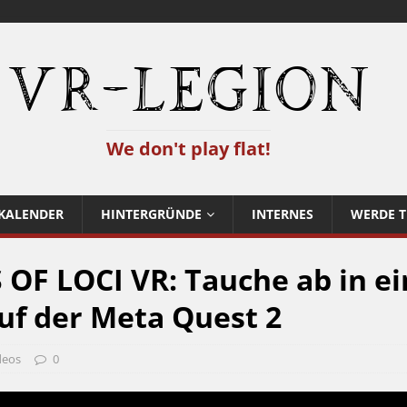
VR-Legion
We don't play flat!
KALENDER
HINTERGRÜNDE
INTERNES
WERDE T
 OF LOCI VR: Tauche ab in ei
f der Meta Quest 2
deos
0