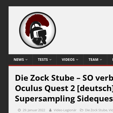
NEWS
TESTS
VIDEOS
TEAM
Die Zock Stube – SO verb
Oculus Quest 2 [deutsch
Supersampling Sideques
29. Januar 2022
Video-Legionär
Die Zock Stube
,
Vi