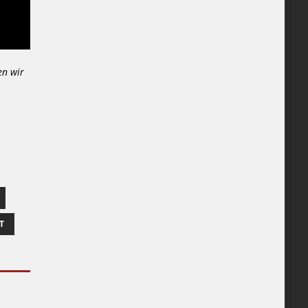
en wir
T