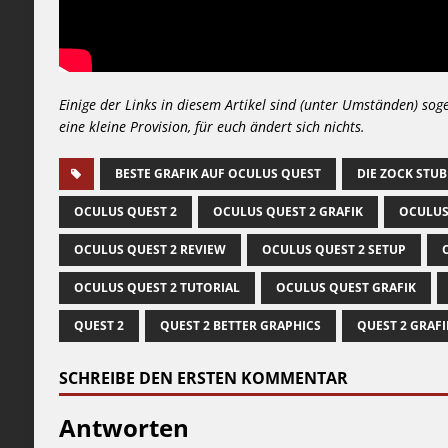
Einige der Links in diesem Artikel sind (unter Umständen) sog
eine kleine Provision, für euch ändert sich nichts.
BESTE GRAFIK AUF OCULUS QUEST
DIE ZOCK STUB
OCULUS QUEST 2
OCULUS QUEST 2 GRAFIK
OCULUS
OCULUS QUEST 2 REVIEW
OCULUS QUEST 2 SETUP
OCULUS QUEST 2 TUTORIAL
OCULUS QUEST GRAFIK
QUEST 2
QUEST 2 BETTER GRAPHICS
QUEST 2 GRAF
SCHREIBE DEN ERSTEN KOMMENTAR
Antworten