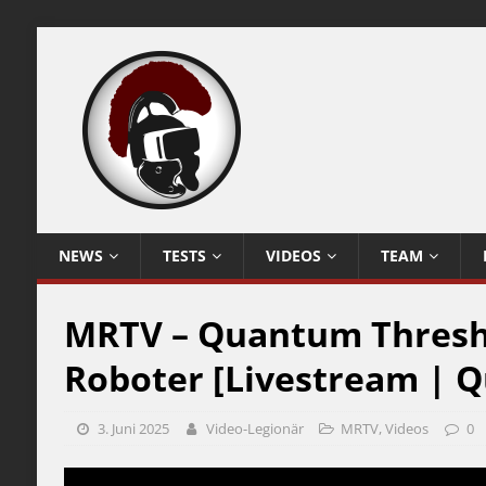
NEWS
TESTS
VIDEOS
TEAM
MRTV – Quantum Threshol
Roboter [Livestream | Q
3. Juni 2025
Video-Legionär
MRTV
,
Videos
0