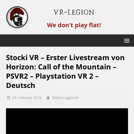
VR-Legion
We don't play flat!
Stocki VR – Erster Livestream von
Horizon: Call of the Mountain –
PSVR2 – Playstation VR 2 –
Deutsch
24. Februar 2023
Video-Legionär