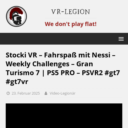
VR-Legion
We don't play flat!
Stocki VR – Fahrspaß mit Nessi –
Weekly Challenges – Gran
Turismo 7 | PS5 PRO – PSVR2 #gt7
#gt7vr
23. Februar 2025
Video-Legionär