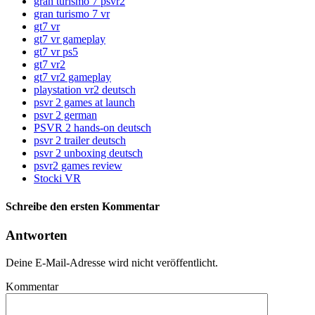
gran turismo 7 psvr2
gran turismo 7 vr
gt7 vr
gt7 vr gameplay
gt7 vr ps5
gt7 vr2
gt7 vr2 gameplay
playstation vr2 deutsch
psvr 2 games at launch
psvr 2 german
PSVR 2 hands-on deutsch
psvr 2 trailer deutsch
psvr 2 unboxing deutsch
psvr2 games review
Stocki VR
Schreibe den ersten Kommentar
Antworten
Deine E-Mail-Adresse wird nicht veröffentlicht.
Kommentar