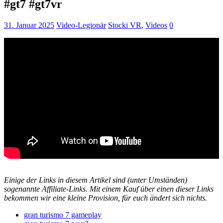
#gt7 #gt7vr
31. Januar 2025
Video-Legionär
Stocki VR
,
Videos
0
Einige der Links in diesem Artikel sind (unter Umständen)
sogenannte Affiliate-Links. Mit einem Kauf über einen dieser Links
bekommen wir eine kleine Provision, für euch ändert sich nichts.
gran turismo 7 gameplay