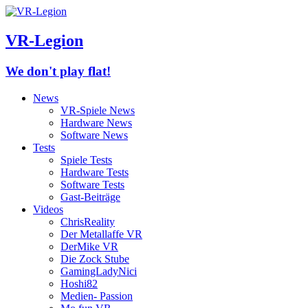
VR-Legion
We don't play flat!
News
VR-Spiele News
Hardware News
Software News
Tests
Spiele Tests
Hardware Tests
Software Tests
Gast-Beiträge
Videos
ChrisReality
Der Metallaffe VR
DerMike VR
Die Zock Stube
GamingLadyNici
Hoshi82
Medien- Passion