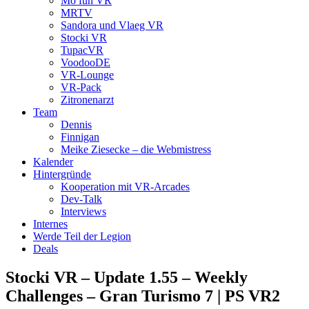
Mo fun VR
MRTV
Sandora und Vlaeg VR
Stocki VR
TupacVR
VoodooDE
VR-Lounge
VR-Pack
Zitronenarzt
Team
Dennis
Finnigan
Meike Ziesecke – die Webmistress
Kalender
Hintergründe
Kooperation mit VR-Arcades
Dev-Talk
Interviews
Internes
Werde Teil der Legion
Deals
Stocki VR – Update 1.55 – Weekly
Challenges – Gran Turismo 7 | PS VR2